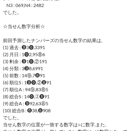
N3 : 069,N4 : 2482
でした。
☆当せん数字分析☆
前回予測したナンバーズの当せん数字の結果は,
(1) 過去 : ❾3⓿,3391
(2) 月日 : 1⓿2,95⑧6
(3) 剰余 : ❾1⓿,②191
(4) 分類 : 3❾8,6991
(5) 前数 : 14⑨,7❽91
(6) 順位S : 1❾⓿,②❽91
(7) 順位A : 94⑨,83⑧5
(8) 総合S : 14⓿,②❽91
(9) 総合A : ❾92,63⑧5
(10) 総合B : ❻38,❽908
でした。
当せん数字の位置が一致する数字は○に数字,また,