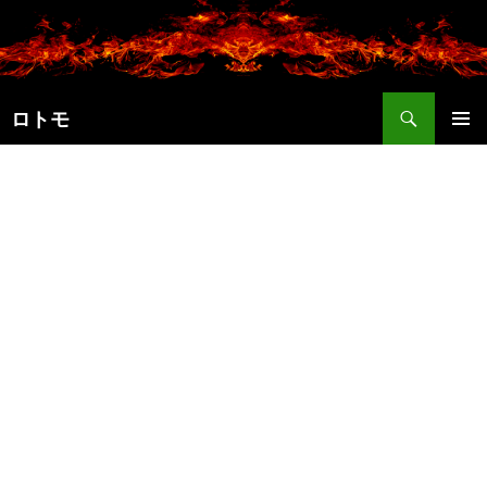
コ
ン
テ
ン
検
ツ
ロトモ
索
へ
メインメ
ス
ニュー
キ
ッ
プ