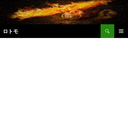
コ
ン
テ
ン
検
ツ
ロトモ
索
へ
メインメ
ス
ニュー
キ
ッ
プ