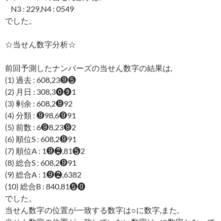
N3 : 229,N4 : 0549
でした。
☆当せん数字分析☆
前回予測したナンバーズの当せん数字の結果は,
(1) 過去 : 608,23❾❺
(2) 月日 : 308,3⓿❾1
(3) 剰余 : 608,2❾92
(4) 分類 : ❾98,6❾91
(5) 前数 : 6❾8,23❾2
(6) 順位S : 608,2❾91
(7) 順位A : 1❾❷,81❺2
(8) 総合S : 608,2❾91
(9) 総合A : 1❾❷,6382
(10) 総合B : 840,81❺⓿
でした。
当せん数字の位置が一致する数字は○に数字,また,